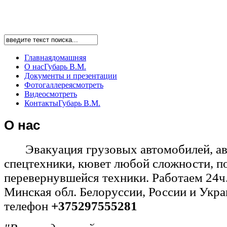
Главная
домашняя
О нас
Губарь В.М.
Документы
и презентации
Фотогаллерея
смотреть
Видео
смотреть
Контакты
Губарь В.М.
О
нас
Эвакуация грузовых автомобилей, авт
спецтехники, кювет любой сложности, п
перевернувшейся техники. Работаем 24ч
Минская обл. Белоруссии, России и Укр
телефон
+375297555281