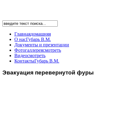
Главная
домашняя
О нас
Губарь В.М.
Документы
и презентации
Фотогаллерея
смотреть
Видео
смотреть
Контакты
Губарь В.М.
Эвакуация
перевернутой фуры