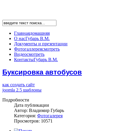
Главная
домашняя
О нас
Губарь В.М.
Документы
и презентации
Фотогаллерея
смотреть
Видео
смотреть
Контакты
Губарь В.М.
Буксировка автобусов
как создать сайт
joomla 2.5 шаблоны
Подробности
Дата публикации
Автор: Владимир Губарь
Категория:
Фотогалерея
Просмотров: 10571